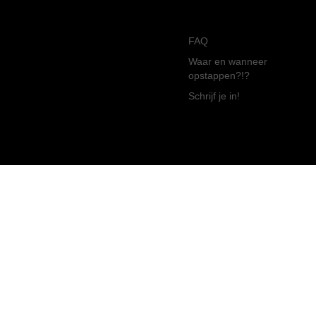
FAQ
Waar en wanneer
opstappen?!?
Schrijf je in!