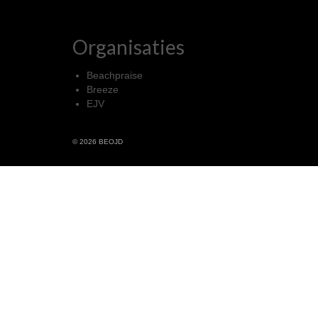
Organisaties
Beachpraise
Breeze
EJV
© 2026 BEOJD